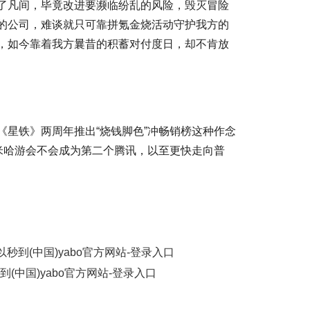
了凡间，毕竟改进要濒临纷乱的风险，毁灭冒险
的公司，难谈就只可靠拼氪金烧活动守护我方的
，如今靠着我方曩昔的积蓄对付度日，却不肯放
星铁》两周年推出“烧钱脚色”冲畅销榜这种作念
米哈游会不会成为第二个腾讯，以至更快走向普
到(中国)yabo官方网站-登录入口
中国)yabo官方网站-登录入口