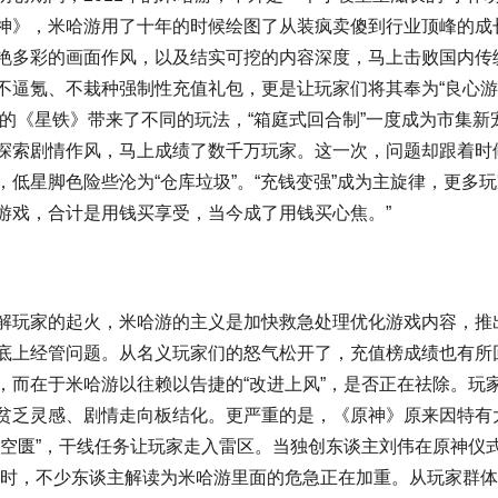
神》，米哈游用了十年的时候绘图了从装疯卖傻到行业顶峰的成
艳多彩的画面作风，以及结实可挖的内容深度，马上击败国内传
不逼氪、不栽种强制性充值礼包，更是让玩家们将其奉为“良心游
3年的《星铁》带来了不同的玩法，“箱庭式回合制”一度成为市集
探索剧情作风，马上成绩了数千万玩家。这一次，问题却跟着时
，低星脚色险些沦为“仓库垃圾”。“充钱变强”成为主旋律，更多
游戏，合计是用钱买享受，当今成了用钱买心焦。”
解玩家的起火，米哈游的主义是加快救急处理优化游戏内容，推
底上经管问题。从名义玩家们的怒气松开了，充值榜成绩也有所
，而在于米哈游以往赖以告捷的“改进上风”，是否正在祛除。玩
贫乏灵感、剧情走向板结化。更严重的是，《原神》原来因特有
心空匮”，干线任务让玩家走入雷区。当独创东谈主刘伟在原神仪
”时，不少东谈主解读为米哈游里面的危急正在加重。从玩家群