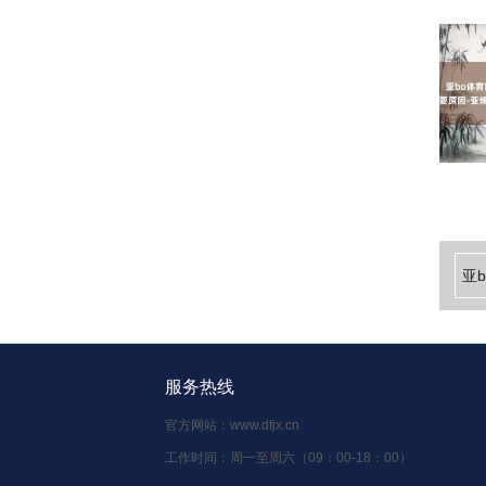
亚b
为
的主
服务热线
秒到
官方网站：www.dfjx.cn
工作时间：周一至周六（09：00-18：00）