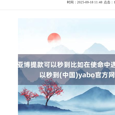
时间：2025-09-18 11:48
点击：1