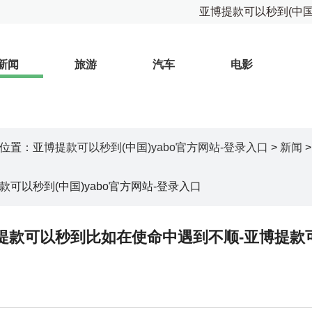
亚博提款可以秒到(中国
新闻
旅游
汽车
电影
位置：
亚博提款可以秒到(中国)yabo官方网站-登录入口
>
新闻
款可以秒到(中国)yabo官方网站-登录入口
提款可以秒到比如在使命中遇到不顺-亚博提款可以