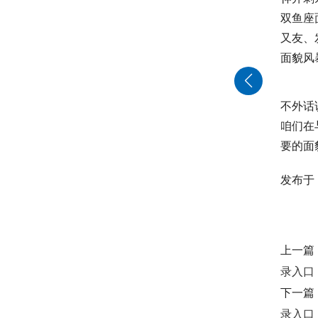
双鱼座
又友、
面貌风
不外话
咱们在
要的面
发布于
上一篇
录入口
下一篇
录入口