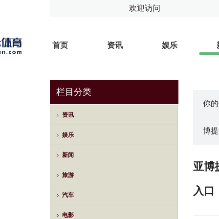
欢迎访问
首页
资讯
娱乐
栏目分类
你的
资讯
博提
娱乐
新闻
亚博
旅游
入口
汽车
电影