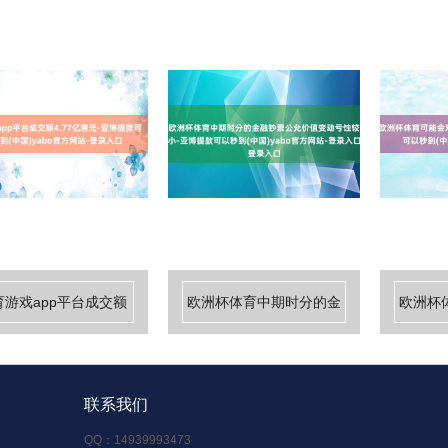
育游戏app平台成交额
欧洲杯体育中期时分的金
欧洲杯
77亿港元-亚博提款可以
融钞票公允价值变动亏蚀
医药行
(中国)yabo官方网站-
较小-亚博提款可以秒到
款可以秒
联系我们
登录入口
(中国)yabo官方网站-登录
方
QQ：14939993473