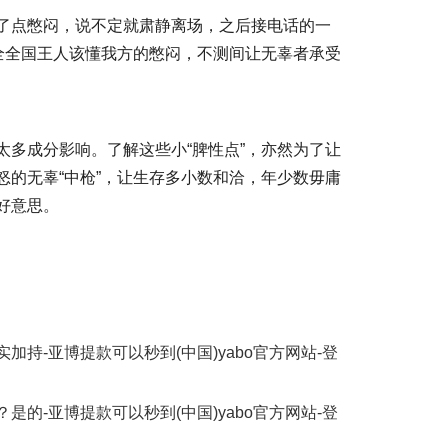
了点憋闷，说不定就肃静离场，之后接电话的一
全全国王人该懂我方的憋闷，不测间让无辜者承受
多成分影响。了解这些小“脾性点”，亦然为了让
的无辜“中枪”，让生存多小数和洽，年少数毋庸
好意思。
持-亚博提款可以秒到(中国)yabo官方网站-登
的-亚博提款可以秒到(中国)yabo官方网站-登