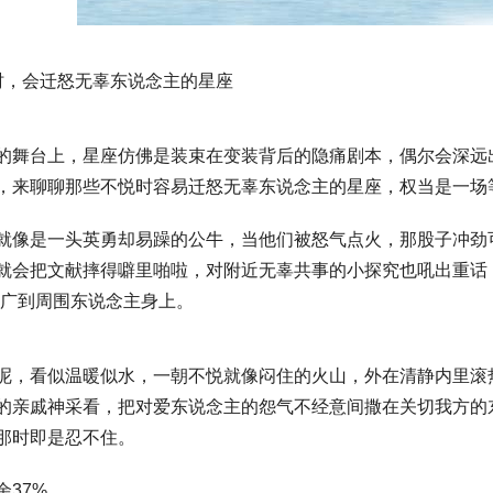
时，会迁怒无辜东说念主的星座
的舞台上，星座仿佛是装束在变装背后的隐痛剧本，偶尔会深远
，来聊聊那些不悦时容易迁怒无辜东说念主的星座，权当是一场
就像是一头英勇却易躁的公牛，当他们被怒气点火，那股子冲劲
就会把文献摔得噼里啪啦，对附近无辜共事的小探究也吼出重话
推广到周围东说念主身上。
呢，看似温暖似水，一朝不悦就像闷住的火山，外在清静内里滚
的亲戚神采看，把对爱东说念主的怨气不经意间撒在关切我方的
那时即是忍不住。
余37%