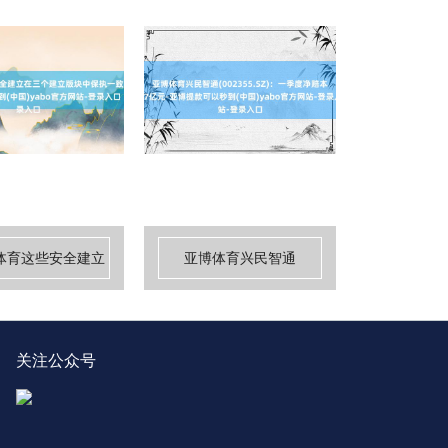
体育这些安全建立
亚博体育兴民智通
建立版块中保执一
(002355.SZ)：一季度净
博提款可以秒到(中
赔本1.67亿元-亚博提款可
关注公众号
bo官方网站-登录入
以秒到(中国)yabo官方网
口
站-登录入口