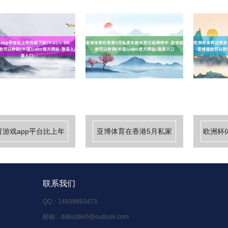
育游戏app平台比上年
亚博体育在香港5月私家
欧洲杯
同期下跌
车新车登记品牌榜中-亚博
在三个
.65%-84.42%-亚博提
提款可以秒到(中国)yabo
致-亚
联系我们
以秒到(中国)yabo官
官方网站-登录入口
国)ya
QQ：14939993473
方网站-登录入口
邮箱：dd6cd8e5@outlook.com