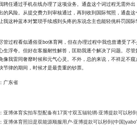
我聘任通过手机在线办理了这项业务。通盘这个词过程无需外出
出的风险。从提交费力到审核通过，再到收到国际驾照，通盘这
让我这种蓝本对繁琐手续感到头疼的东说念主也能轻佻科罚国际
尽管过程看似通俗亚bo体育网，但在办理过程中我也曾遭受了
心生浮夸。但好在客服耐性解答，匡助我逐个解决了问题。尽管
免像我雷同奢靡时候和元气心灵。不外，总的来说，不祥足不窥
快节律的期间，时候才是最贵重的钞票。
：广东省
：
亚博体育实拍车型配备有17英寸双五辐轮辋-亚博提款可以秒到(中
：
亚博体育照旧是双能源顺服用户-亚博提款可以秒到(中国)yab