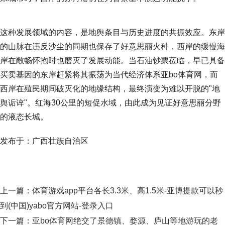
这种发展领域的内容，是地舆条目与历史进度的共振效应。东岸
的山脉在违反沙尘的同期也保存了好意思丽火种，西岸的缓慢海
岸在敞畅怀抱时也磨灭了发展动能。当石油钞票莅临，早已具备
买卖基因的东岸赶紧将其振荡为当代经济体系亚bo体育网，而
西岸在殖民期间破灭化的地缘结构，最终演变为难以开脱的"地
舆诟谇"。红海30公里的短促水域，由此成为见证好意思丽分野
的液态长城。
发布于：广西壮族自治区
上一篇：
体育游戏app平台各长3.3米、高1.5米-亚博提款可以秒
到(中国)yabo官方网站-登录入口
下一篇：
亚bo体育网绝交了景德镇、婺源、庐山等地游玩的老