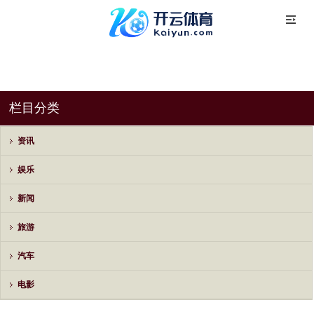
栏目分类
资讯
娱乐
新闻
旅游
汽车
电影