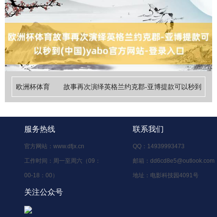
欧洲杯体育 故事再次演绎英格兰约克郡-亚博提款可以秒到
(中国)yabo官方网站-登录入口
服务热线
联系我们
官方网站：www.dfjx.cn
QQ：14939993473
工作时间：周一至周六（09：
邮箱：dd6cd8e5@outlook.com
00-18：00）
地址：电影科技园4091号
关注公众号
查看更多